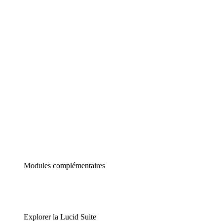
Diagrammes intelligents
Lucidspark
Tableau blanc virtuel
airfocus
Gestion de produit et roadmapping
Modules complémentaires
Explorer la Lucid Suite