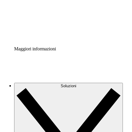
Standardizza e migliora la governance della
documentazione dei processi.
Enterprise Shield
Aggiungi un livello avanzato di sicurezza rafforzata e
controllo granulare.
Maggiori informazioni
Soluzioni