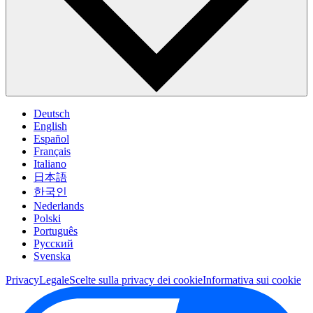
Deutsch
English
Español
Français
Italiano
日本語
한국인
Nederlands
Polski
Português
Pусский
Svenska
Privacy
Legale
Scelte sulla privacy dei cookie
Informativa sui cookie