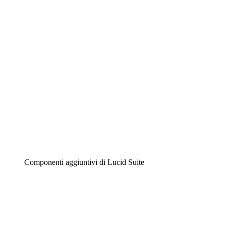
Diagrammi intelligenti
Lucidspark
Lavagna virtuale
Airfocus
Gestione del prodotto e roadmap
Componenti aggiuntivi di Lucid Suite
Acceleratore cloud
Comprendi e pianifica meglio i futuri cambiamenti della
tua infrastruttura cloud.
Acceleratore di processo