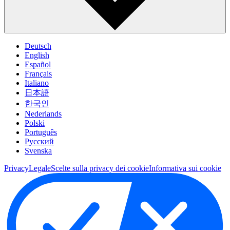
Deutsch
English
Español
Français
Italiano
日本語
한국인
Nederlands
Polski
Português
Pусский
Svenska
Privacy
Legale
Scelte sulla privacy dei cookie
Informativa sui cookie