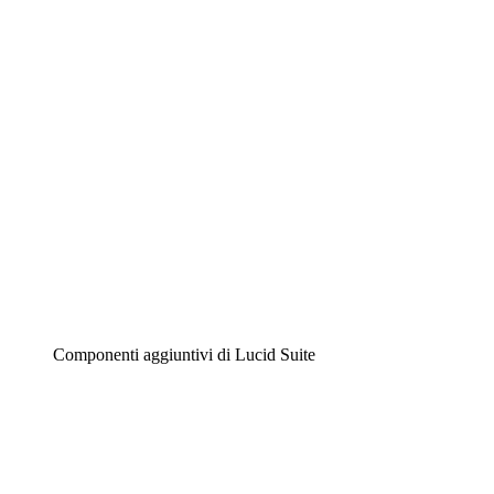
Diagrammi intelligenti
Lucidspark
Lavagna virtuale
Airfocus
Gestione del prodotto e roadmap
Componenti aggiuntivi di Lucid Suite
Acceleratore cloud
Comprendi e pianifica meglio i futuri cambiamenti della
tua infrastruttura cloud.
Acceleratore di processo