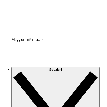
Standardizza e migliora la governance della
documentazione dei processi.
Enterprise Shield
Aggiungi un livello avanzato di sicurezza rafforzata e
controllo granulare.
Maggiori informazioni
Soluzioni