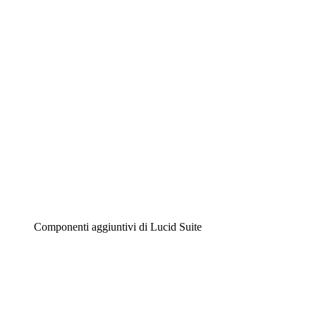
Diagrammi intelligenti
Lucidspark
Lavagna virtuale
Airfocus
Gestione del prodotto e roadmap
Componenti aggiuntivi di Lucid Suite
Acceleratore cloud
Comprendi e pianifica meglio i futuri cambiamenti della
tua infrastruttura cloud.
Acceleratore di processo