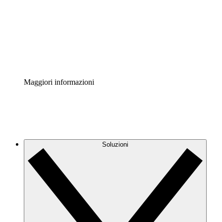
Standardizza e migliora la governance della
documentazione dei processi.
Enterprise Shield
Aggiungi un livello avanzato di sicurezza rafforzata e
controllo granulare.
Maggiori informazioni
Soluzioni