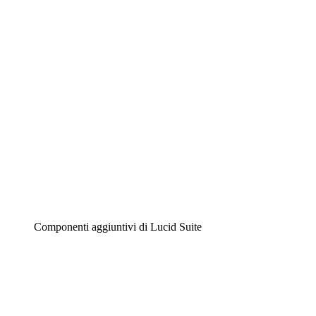
Diagrammi intelligenti
Lucidspark
Lavagna virtuale
Airfocus
Gestione del prodotto e roadmap
Componenti aggiuntivi di Lucid Suite
Acceleratore cloud
Comprendi e pianifica meglio i futuri cambiamenti della
tua infrastruttura cloud.
Acceleratore di processo