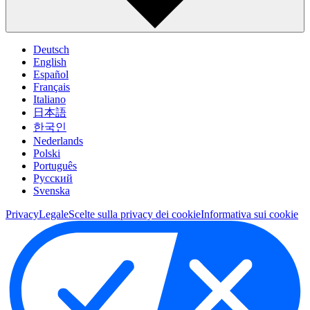
Deutsch
English
Español
Français
Italiano
日本語
한국인
Nederlands
Polski
Português
Pусский
Svenska
Privacy
Legale
Scelte sulla privacy dei cookie
Informativa sui cookie