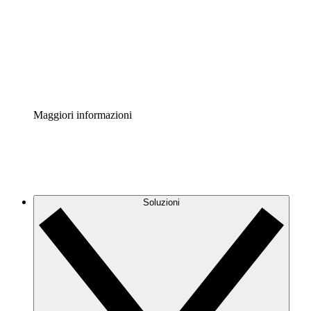
Standardizza e migliora la governance della
documentazione dei processi.
Enterprise Shield
Aggiungi un livello avanzato di sicurezza rafforzata e
controllo granulare.
Maggiori informazioni
Soluzioni