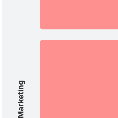
Sincronizza le tue attività fra i team con una tabella Agile che ti
consente di gestire le tue attività in modo chiaro e flessibile.