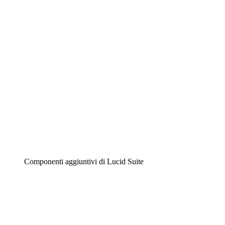
Diagrammi intelligenti
Lucidspark
Lavagna virtuale
Airfocus
Gestione del prodotto e roadmap
Componenti aggiuntivi di Lucid Suite
Acceleratore cloud
Comprendi e pianifica meglio i futuri cambiamenti della
tua infrastruttura cloud.
Acceleratore di processo