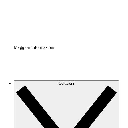
Standardizza e migliora la governance della
documentazione dei processi.
Enterprise Shield
Aggiungi un livello avanzato di sicurezza rafforzata e
controllo granulare.
Maggiori informazioni
Soluzioni