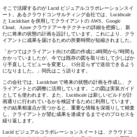
そこで活躍するのが Lucid ビジュアルコラボレーションスイ
ート。あるクラウドコンサルティング会社では、Lucidscale
と Lucidchart を併用してクライアントの AWS、Google
Cloud、Azure クラウドアーキテクチャの詳細を把握し、新
たに将来の状態の計画を設計しています。これにより、クラ
イアントに成果を届けるための所要時間が短縮されました。
「かつてはクライアント向けの図の作成に4時間から7時間も
かかっていましたが、今では既存の図を取り出して少しばか
り手直ししてビューを変更し、15分足らずで送信できるよう
になりました。」同氏はこう語ります。
この会社では、Lucidchart で将来の状態の計画を作成し、ク
ライアントとの調整に活用しています。この図は実装ガイド
としても使われます。また、Lucidscale は新しいビルドが計
画通りに行われているかを検証するために利用しています。
その結果相違点が見つかると、重要な情報を深堀りして精査
し、クライアントが望む成果を達成するまでそのプロセスを
繰り返します。
Lucid ビジュアルコラボレーションスイートは、クラウドコ