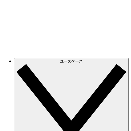
Azure
正確でダイナミックなクラウド図で進化する
Azure インフラストラクチャを常に把握。
GCP
GCP 図を作成し、フィルタリングして、無駄な
情報を排して必要な情報だけに集中。
ユースケース