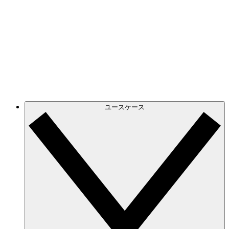
Azure
正確でダイナミックなクラウド図で進化する
Azure インフラストラクチャを常に把握。
GCP
GCP 図を作成し、フィルタリングして、無駄な
情報を排して必要な情報だけに集中。
ユースケース