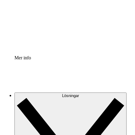
Processaccelerator
Standardisera och förbättra styrningen av
processdokumentation.
Enterprise shield
Lägg till ett förbättrat lager av förstärkt säkerhet och
detaljerad kontroll.
Mer info
Lösningar