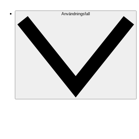
och fokusera på den information du behöver.
Användningsfall
Säkerhet och efterlevnad
Minimera risker och förbered revisioner snabbt med
korrekta molndiagram.
Incidenthantering