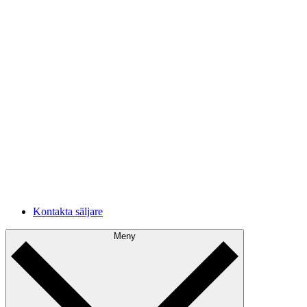
Förbättra molnarkitekturen och minimera kostnader från
driftstopp och fel.
Intern dokumentation
Utbilda nya medarbetare och håll team informerade om
uppdateringar med realtidsdokumentation.
Konsultverksamhet
Ge konsulter möjlighet att snabbare och enklare komma
igång med molnmiljöer.
Framtida utveckling
Förstå ditt nuläge och planera för framtida förbättringar.
Kontakta säljare
Meny