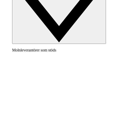
Molnleverantörer som stöds
AWS
Ta fram en tydlig bild av din AWS-arkitektur för att
visualisera och optimera din molnmiljö.
Azure
Håll koll på din Azure-infrastruktur när den utvecklas
med hjälp av korrekta och dynamiska molndiagram.
GCP
Skapa och filtrera GCP-diagram för att eliminera röra