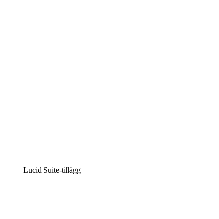
Lucidchart
Intelligent diagramskapande
Lucidspark
Virtuell whiteboardanvändning
airfocus
Produkthantering och skapande av färdplaner
Lucid Suite-tillägg
Molnaccelerator
Förstå och planera bättre för framtida förändringar av
din molninfrastruktur.