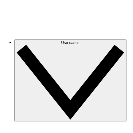
Azure
Houd je veranderende Azure infrastructure bij met nauw
GCP
Maak en filter GCP diagrammen om alles overzichtelijk te 
Use cases
Beveiliging en naleving