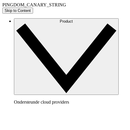
PINGDOM_CANARY_STRING
Skip to Content
Product
Ondersteunde cloud providers
AWS
Vorm een duidelijk beeld op van je AWS architecture om j