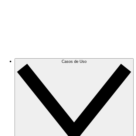
Azure
Mantente al día con tu cambiante infraestructura de
Azure con diagramas de nube precisos y dinámicos.
GCP
Crea y filtra diagramas de GCP para eliminar el
desorden y centrarte en la información que necesitas.
Casos de Uso