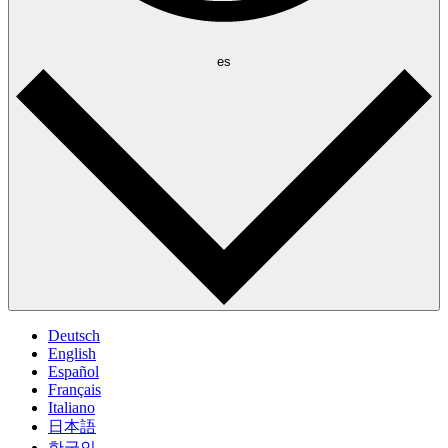
es
Deutsch
English
Español
Français
Italiano
日本語
한국인