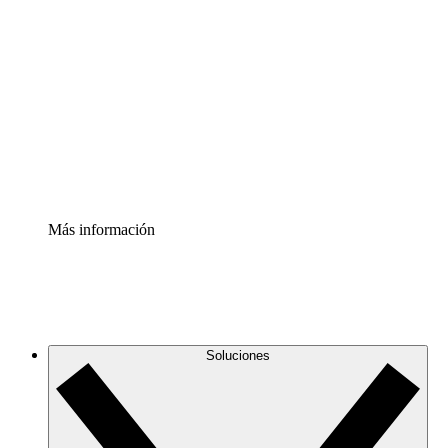
Comprende y planifica mejor los cambios futuros en tu
infraestructura de nube
Acelerador de Procesos
Estandariza y mejora el control de la documentación de
procesos
Enterprise Shield
Añade una capa de seguridad reforzada y control
detallado.
Más información
Soluciones