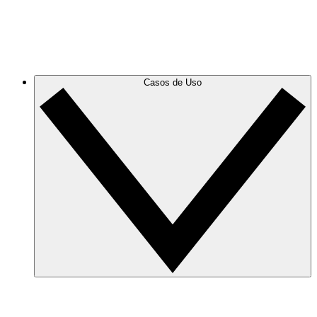
GCP
Crea y filtra diagramas de GCP para eliminar el
desorden y centrarte en la información que necesitas.
Casos de Uso
Seguridad y cumplimiento