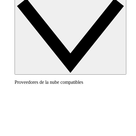
Proveedores de la nube compatibles
AWS
Crea una imagen clara de tu arquitectura de AWS para
visualizar y optimizar tu entorno de la nube.
Azure
Mantente al día con tu cambiante infraestructura de
Azure con diagramas de nube precisos y dinámicos.