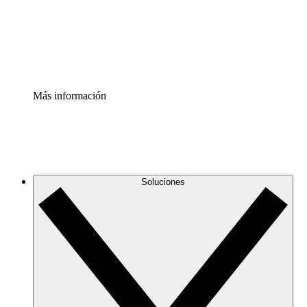
Acelerador de Procesos
Estandariza y mejora el control de la documentación de p
Enterprise Shield
Añade una capa de seguridad reforzada y control detallad
Más información
Soluciones