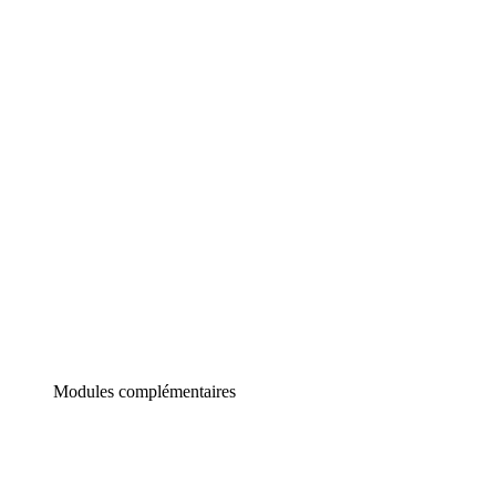
Lucidchart
Diagrammes intelligents
Lucidspark
Tableau blanc virtuel
airfocus
Gestion de produit et roadmapping
Modules complémentaires