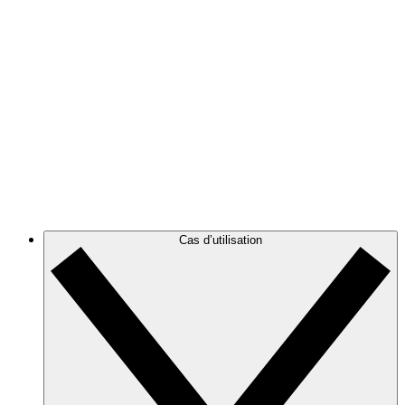
Élaborez une représentation claire de votre architecture
AWS pour visualiser et optimiser votre environnement
cloud.
Azure
Suivez l’évolution de votre infrastructure Azure grâce à
des diagrammes d’architecture cloud précis et
dynamiques.
GCP
Créez des diagrammes GCP, puis filtrez-les pour les
alléger et cibler les informations dont vous avez besoin.
Cas d’utilisation