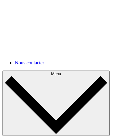
cloud.
Développements futurs
Appréhendez votre architecture actuelle et planifiez ses
améliorations.
Autres cas d'utilisations
Autres cas d'utilisations
Nous contacter
Menu