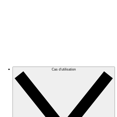
Élaborez une représentation claire de votre architecture
AWS pour visualiser et optimiser votre environnement
cloud.
Azure
Suivez l’évolution de votre infrastructure Azure grâce à
des diagrammes d’architecture cloud précis et
dynamiques.
GCP
Créez des diagrammes GCP, puis filtrez-les pour les
alléger et cibler les informations dont vous avez besoin.
Cas d’utilisation