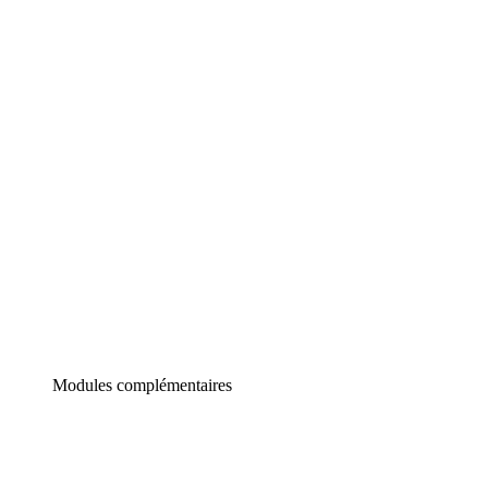
Lucidchart
Diagrammes intelligents
Lucidspark
Tableau blanc virtuel
airfocus
Gestion de produit et roadmapping
Modules complémentaires