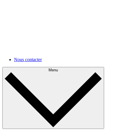
cloud.
Développements futurs
Appréhendez votre architecture actuelle et planifiez ses
améliorations.
Autres cas d'utilisations
Autres cas d'utilisations
Nous contacter
Menu