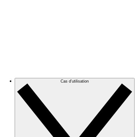
Élaborez une représentation claire de votre architecture
AWS pour visualiser et optimiser votre environnement
cloud.
Azure
Suivez l’évolution de votre infrastructure Azure grâce à
des diagrammes d’architecture cloud précis et
dynamiques.
GCP
Créez des diagrammes GCP, puis filtrez-les pour les
alléger et cibler les informations dont vous avez besoin.
Cas d’utilisation