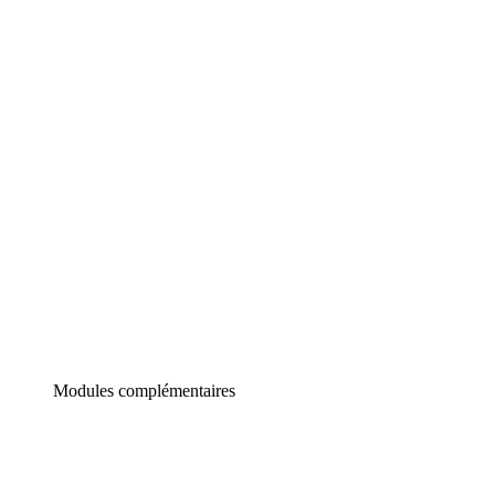
Lucidchart
Diagrammes intelligents
Lucidspark
Tableau blanc virtuel
airfocus
Gestion de produit et roadmapping
Modules complémentaires