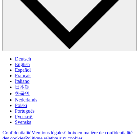
Deutsch
English
Español
Français
Italiano
日本語
한국인
Nederlands
Polski
Português
Pусский
Svenska
Confidentialité
Mentions légales
Choix en matière de confidentialité
des cookies
Politique relative aux cookies