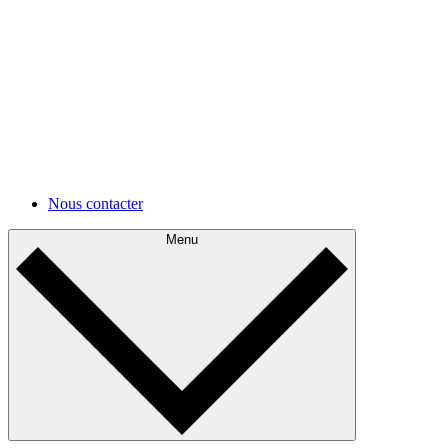
cloud.
Développements futurs
Appréhendez votre architecture actuelle et planifiez ses
améliorations.
Autres cas d'utilisations
Autres cas d'utilisations
Nous contacter
Menu