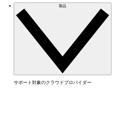
製品
サポート対象のクラウドプロバイダー
AWS
AWS アーキテクチャを明確に表すビジュアルを
生成してクラウド環境の可視化と最適化を実現。
Azure