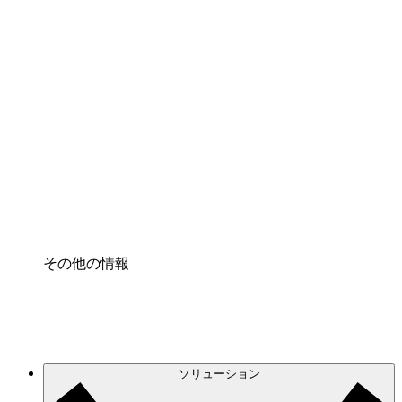
クラウドアクセル
クラウドインフラに対する将来の変更をより良く
理解し、計画を立てましょう。
プロセスアクセル
プロセス文書化のガバナンスを標準化し、改善す
る。
Enterprise Shield
強化されたセキュリティと詳細な制御を追加す
る。
その他の情報
ソリューション