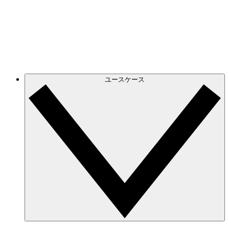
正確でダイナミックなクラウド図で進化する
Azure インフラストラクチャを常に把握。
GCP
GCP 図を作成し、フィルタリングして、無駄な
情報を排して必要な情報だけに集中。
ユースケース