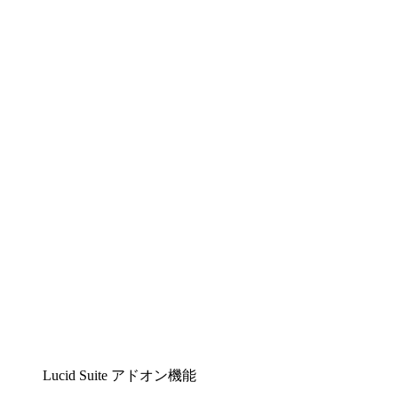
Lucidchart
複雑な内容をチームで分かりやすく理解できるイ
ンテリジェントな作図ソリューション
Lucidspark
チームが最高のアイデアを出し合い、行動につな
げられるバーチャルホワイトボード
airfocus
プロダクト管理・ロードマップツール
Lucid Suite アドオン機能