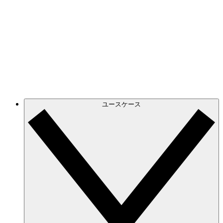
Azure
正確でダイナミックなクラウド図で進化する
Azure インフラストラクチャを常に把握。
GCP
GCP 図を作成し、フィルタリングして、無駄な
情報を排して必要な情報だけに集中。
ユースケース