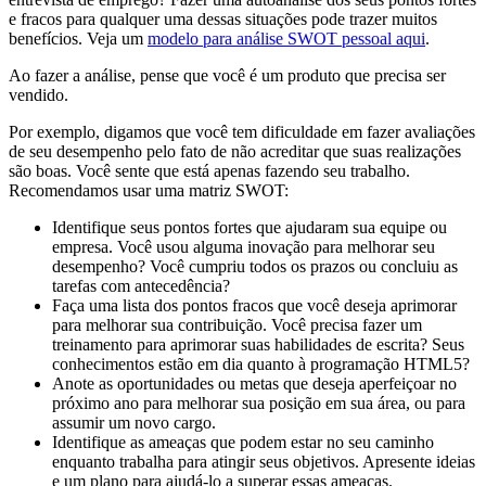
e fracos para qualquer uma dessas situações pode trazer muitos
benefícios. Veja um
modelo para análise SWOT pessoal aqui
.
Ao fazer a análise, pense que você é um produto que precisa ser
vendido.
Por exemplo, digamos que você tem dificuldade em fazer avaliações
de seu desempenho pelo fato de não acreditar que suas realizações
são boas. Você sente que está apenas fazendo seu trabalho.
Recomendamos usar uma matriz SWOT:
Identifique seus pontos fortes que ajudaram sua equipe ou
empresa. Você usou alguma inovação para melhorar seu
desempenho? Você cumpriu todos os prazos ou concluiu as
tarefas com antecedência?
Faça uma lista dos pontos fracos que você deseja aprimorar
para melhorar sua contribuição. Você precisa fazer um
treinamento para aprimorar suas habilidades de escrita? Seus
conhecimentos estão em dia quanto à programação HTML5?
Anote as oportunidades ou metas que deseja aperfeiçoar no
próximo ano para melhorar sua posição em sua área, ou para
assumir um novo cargo.
Identifique as ameaças que podem estar no seu caminho
enquanto trabalha para atingir seus objetivos. Apresente ideias
e um plano para ajudá-lo a superar essas ameaças.