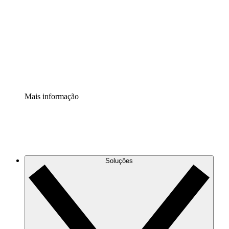
Extensão Processos
Padronize e melhore a governança da documentação de
processos.
Extensão de segurança
Adicione uma camada de segurança reforçada e
controle granular.
Mais informação
Soluções