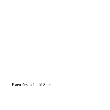
Lucidchart
Diagramação inteligente
Lucidspark
Lousa interativa virtual
airfocus
Gestão de produtos e roadmaps
Extensões da Lucid Suite
Extensão Nuvem
Entenda e planeje melhor as mudanças futuras em sua
infraestrutura de nuvem.