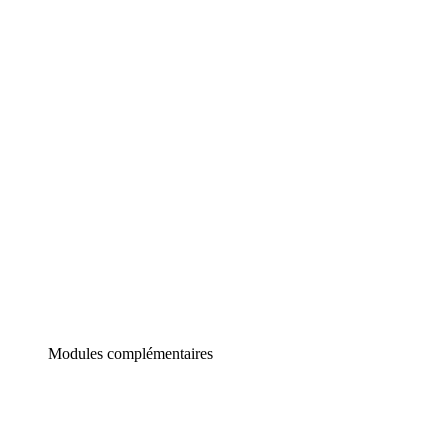
Lucidchart
Diagrammes intelligents
Lucidspark
Tableau blanc virtuel
airfocus
Gestion de produit et roadmapping
Modules complémentaires