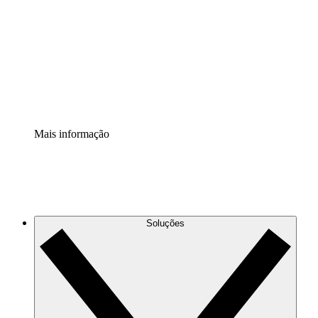
Extensão Processos
Padronize e melhore a governança da documentação de
processos.
Extensão de segurança
Adicione uma camada de segurança reforçada e
controle granular.
Mais informação
Soluções