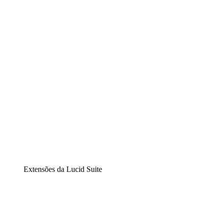
Lucidchart
Diagramação inteligente
Lucidspark
Lousa interativa virtual
airfocus
Gestão de produtos e roadmaps
Extensões da Lucid Suite
Extensão Nuvem
Entenda e planeje melhor as mudanças futuras em sua
infraestrutura de nuvem.