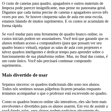
O custo de canetas para quadro, apagadores e outros materiais de
limpeza pode parecer insignificante, mas pense no panorama geral.
Digamos que cada turma precise de canetas e apagadores novos três
vezes por ano. Se houver cinquenta salas de aula em uma escola,
estamos falando de muitos suprimentos. E os custos se acumulam de
forma rápida.
Se você mudar para uma ferramenta de quadro branco online, os
custos iniciais podem ser assustadores. Você terá que garantir que os
alunos tenham acesso a computadores (para que possam ver seu
quadro branco virtual), equipar as salas de aula com projetores e
talvez quadros inteligentes e dedicar tempo para aprender sobre o
funcionamento de sua plataforma online. Mas, no final das contas, é
um custo único. Você não precisará continuar comprando
suprimentos.
Mais divertido de usar
Sejamos sinceros: os quadros tradicionais dão sono nos alunos.
Todos nós sentimos nossas pálpebras ficarem pesadas enquanto
tentamos acompanhar o que o professor está escrevendo no quadro.
Como os quadros brancos online são interativos, eles são bem mais
envolventes e divertidos para os alunos usarem. Em vez de assistir a
você dando aulas, seus alunos podem participar ativamente do