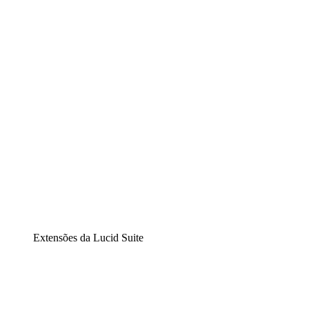
Lucidchart
Diagramação inteligente
Lucidspark
Lousa interativa virtual
airfocus
Gestão de produtos e roadmaps
Extensões da Lucid Suite
Extensão Nuvem
Entenda e planeje melhor as mudanças futuras em sua inf
Extensão Processos