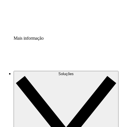
Padronize e melhore a governança da documentação de p
Extensão de segurança
Adicione uma camada de segurança reforçada e controle g
Mais informação
Soluções