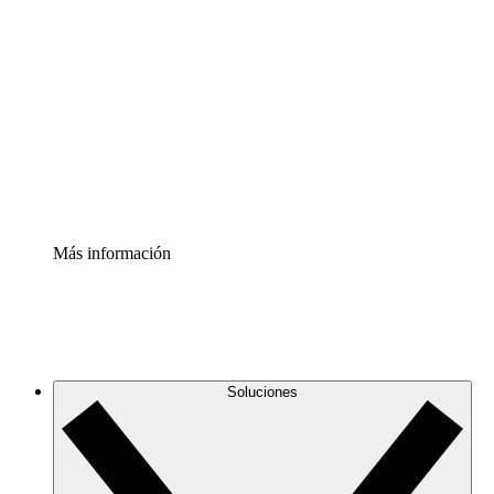
Comprende y planifica mejor los cambios futuros en tu
infraestructura de nube
Acelerador de Procesos
Estandariza y mejora el control de la documentación de
procesos
Enterprise Shield
Añade una capa de seguridad reforzada y control
detallado.
Más información
Soluciones