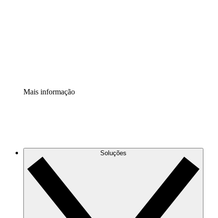
Extensão Processos
Padronize e melhore a governança da documentação de
processos.
Extensão de segurança
Adicione uma camada de segurança reforçada e
controle granular.
Mais informação
Soluções