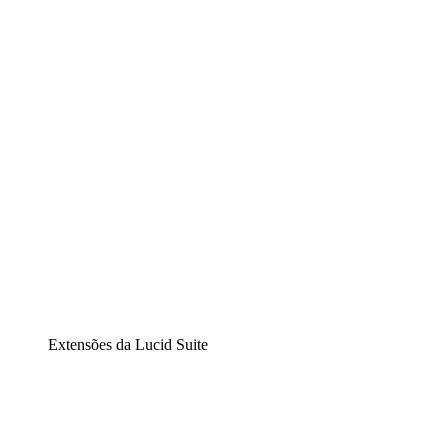
Lucidchart
Diagramação inteligente
Lucidspark
Lousa interativa virtual
airfocus
Gestão de produtos e roadmaps
Extensões da Lucid Suite
Extensão Nuvem
Entenda e planeje melhor as mudanças futuras em sua
infraestrutura de nuvem.