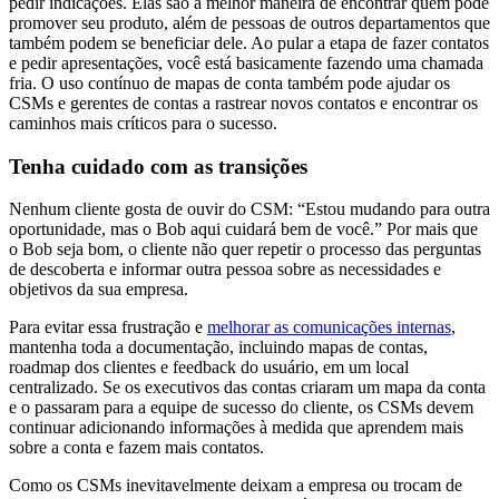
pedir indicações. Elas são a melhor maneira de encontrar quem pode
promover seu produto, além de pessoas de outros departamentos que
também podem se beneficiar dele. Ao pular a etapa de fazer contatos
e pedir apresentações, você está basicamente fazendo uma chamada
fria. O uso contínuo de mapas de conta também pode ajudar os
CSMs e gerentes de contas a rastrear novos contatos e encontrar os
caminhos mais críticos para o sucesso.
Tenha cuidado com as transições
Nenhum cliente gosta de ouvir do CSM: “Estou mudando para outra
oportunidade, mas o Bob aqui cuidará bem de você.” Por mais que
o Bob seja bom, o cliente não quer repetir o processo das perguntas
de descoberta e informar outra pessoa sobre as necessidades e
objetivos da sua empresa.
Para evitar essa frustração e
melhorar as comunicações internas
,
mantenha toda a documentação, incluindo mapas de contas,
roadmap dos clientes e feedback do usuário, em um local
centralizado. Se os executivos das contas criaram um mapa da conta
e o passaram para a equipe de sucesso do cliente, os CSMs devem
continuar adicionando informações à medida que aprendem mais
sobre a conta e fazem mais contatos.
Como os CSMs inevitavelmente deixam a empresa ou trocam de