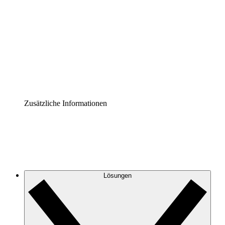
Prozess-Accelerator
Governance der Prozessdokumentation vereinheitlichen
und stärken.
Enterprise Shield
Zusätzliche Sicherheitslayer und granulare
Zugriffskontrolle.
Zusätzliche Informationen
Lösungen