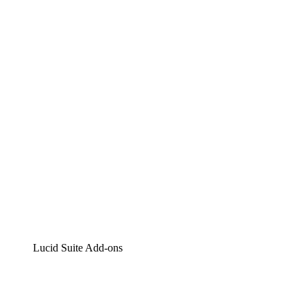
Lucidchart
Intelligente Diagrammerstellung
Lucidspark
Digitales Whiteboarding
airfocus
Produktmanagement und -roadmapping
Lucid Suite Add-ons
Cloud-Accelerator
Besseres Verständnis und Planung künftiger Cloud-
Infrastruktur-Änderungen.