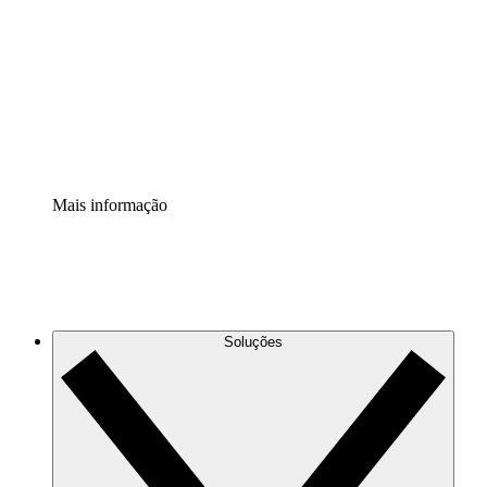
Extensão Processos
Padronize e melhore a governança da documentação de
processos.
Extensão de segurança
Adicione uma camada de segurança reforçada e
controle granular.
Mais informação
Soluções