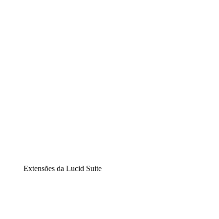
Lucidchart
Diagramação inteligente
Lucidspark
Lousa interativa virtual
airfocus
Gestão de produtos e roadmaps
Extensões da Lucid Suite
Extensão Nuvem
Entenda e planeje melhor as mudanças futuras em sua
infraestrutura de nuvem.