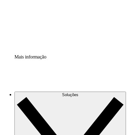
Extensão Processos
Padronize e melhore a governança da documentação de
processos.
Extensão de segurança
Adicione uma camada de segurança reforçada e
controle granular.
Mais informação
Soluções