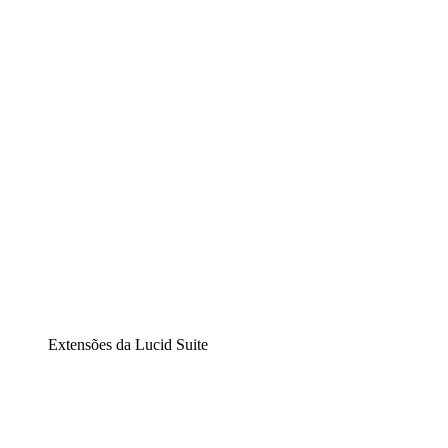
Lucidchart
Diagramação inteligente
Lucidspark
Lousa interativa virtual
airfocus
Gestão de produtos e roadmaps
Extensões da Lucid Suite
Extensão Nuvem
Entenda e planeje melhor as mudanças futuras em sua
infraestrutura de nuvem.