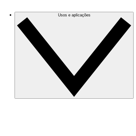
los e focar nas informações de que você mais precisa.
Usos e aplicações
Segurança e conformidade
Use diagramas precisos na nuvem para minimizar riscos
e se preparar para auditorias rapidamente.
Reações a incidentes