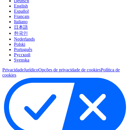
Deutsch
English
Español
Français
Italiano
日本語
한국인
Nederlands
Polski
Português
Pусский
Svenska
Privacidade
Jurídico
Opções de privacidade de cookies
Política de
cookies