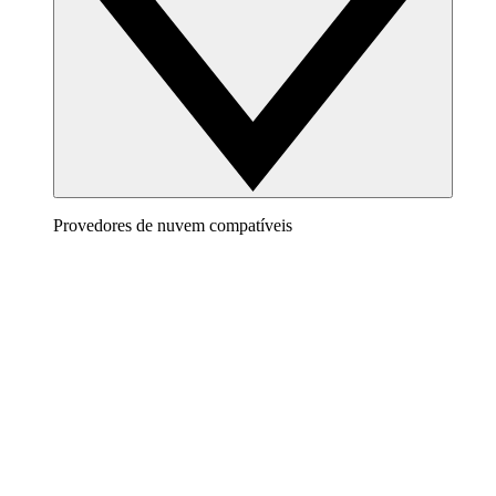
Provedores de nuvem compatíveis
AWS
Crie uma imagem bem definida da sua arquitetura da
AWS para visualizar e otimizar seu ambiente de nuvem.
Azure
Use diagramas de nuvem precisos e dinâmicos para
monitorar sua infraestrutura do Azure.
Google Cloud
Crie e filtre diagramas do Google Cloud para organizá-