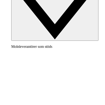
Molnleverantörer som stöds
AWS
Ta fram en tydlig bild av din AWS-arkitektur för att
visualisera och optimera din molnmiljö.
Azure
Håll koll på din Azure-infrastruktur när den utvecklas
med hjälp av korrekta och dynamiska molndiagram.
GCP
Skapa och filtrera GCP-diagram för att eliminera röra