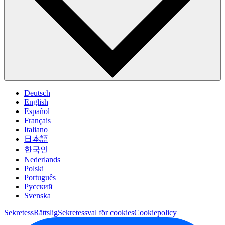
Deutsch
English
Español
Français
Italiano
日本語
한국인
Nederlands
Polski
Português
Pусский
Svenska
Sekretess
Rättslig
Sekretessval för cookies
Cookiepolicy