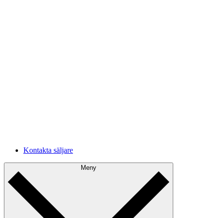
Förbättra molnarkitekturen och minimera kostnader från
driftstopp och fel.
Intern dokumentation
Utbilda nya medarbetare och håll team informerade om
uppdateringar med realtidsdokumentation.
Konsultverksamhet
Ge konsulter möjlighet att snabbare och enklare komma
igång med molnmiljöer.
Framtida utveckling
Förstå ditt nuläge och planera för framtida förbättringar.
Kontakta säljare
Meny