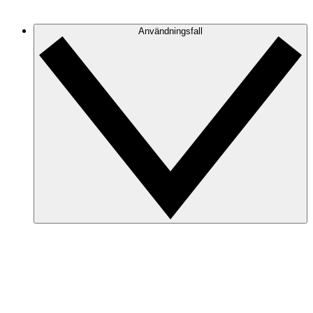
och fokusera på den information du behöver.
Användningsfall
Säkerhet och efterlevnad
Minimera risker och förbered revisioner snabbt med
korrekta molndiagram.
Incidenthantering