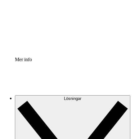
Processaccelerator
Standardisera och förbättra styrningen av
processdokumentation.
Enterprise shield
Lägg till ett förbättrat lager av förstärkt säkerhet och
detaljerad kontroll.
Mer info
Lösningar