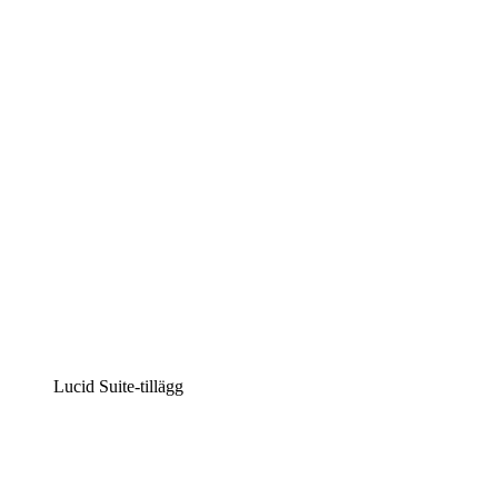
Lucidchart
Intelligent diagramskapande
Lucidspark
Virtuell whiteboardanvändning
airfocus
Produkthantering och skapande av färdplaner
Lucid Suite-tillägg
Molnaccelerator
Förstå och planera bättre för framtida förändringar av
din molninfrastruktur.