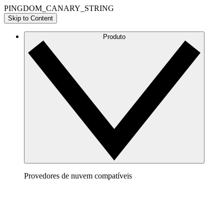
PINGDOM_CANARY_STRING
Skip to Content
Produto
Provedores de nuvem compatíveis
AWS
Crie uma imagem bem definida da sua arquitetura da AWS 