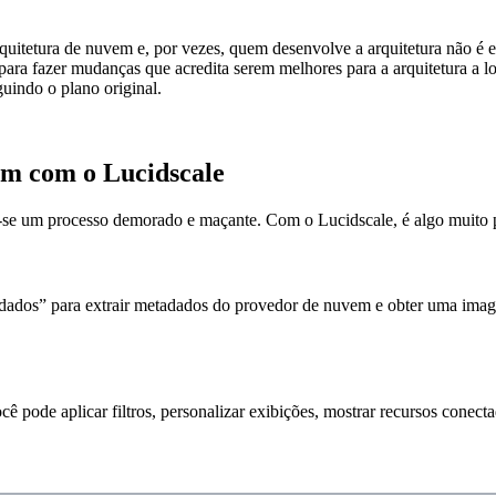
rquitetura de nuvem e, por vezes, quem desenvolve a arquitetura não 
 para fazer mudanças que acredita serem melhores para a arquitetura a lo
guindo o plano original.
em com o Lucidscale
a-se um processo demorado e maçante. Com o Lucidscale, é algo muito pr
r dados” para extrair metadados do provedor de nuvem e obter uma ima
 pode aplicar filtros, personalizar exibições, mostrar recursos conec