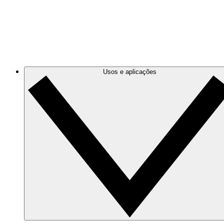
Azure
Use diagramas de nuvem precisos e dinâmicos para monito
Google Cloud
Crie e filtre diagramas do Google Cloud para organizá-los
Usos e aplicações