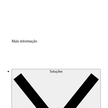
Padronize e melhore a governança da documentação de
processos.
Extensão de segurança
Adicione uma camada de segurança reforçada e
controle granular.
Mais informação
Soluções