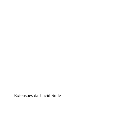
Diagramação inteligente
Lucidspark
Lousa interativa virtual
airfocus
Gestão de produtos e roadmaps
Extensões da Lucid Suite
Extensão Nuvem
Entenda e planeje melhor as mudanças futuras em sua
infraestrutura de nuvem.
Extensão Processos