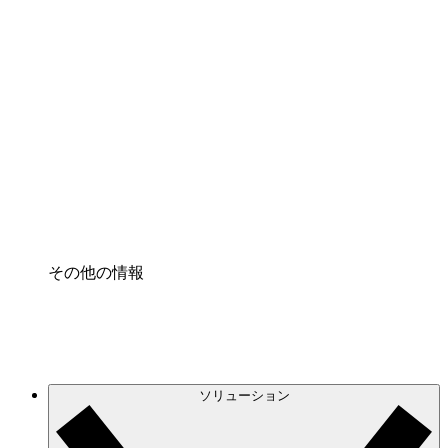
クラウドインフラに対する将来の変更をより良く
理解し、計画を立てましょう。
プロセスアクセル
プロセス文書化のガバナンスを標準化し、改善す
る。
Enterprise Shield
強化されたセキュリティと詳細な制御を追加す
る。
その他の情報
ソリューション