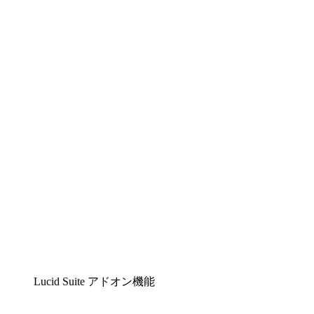
Lucidchart
複雑な内容をチームで分かりやすく理解できるイ
ンテリジェントな作図ソリューション
Lucidspark
チームが最高のアイデアを出し合い、行動につな
げられるバーチャルホワイトボード
airfocus
プロダクト管理・ロードマップツール
Lucid Suite アドオン機能
クラウドアクセル