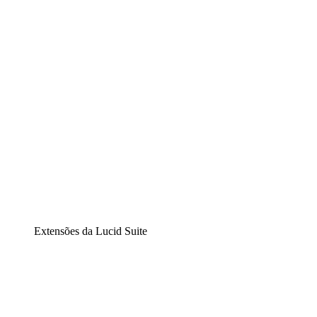
Diagramação inteligente
Lucidspark
Lousa interativa virtual
airfocus
Gestão de produtos e roadmaps
Extensões da Lucid Suite
Extensão Nuvem
Entenda e planeje melhor as mudanças futuras em sua
infraestrutura de nuvem.
Extensão Processos