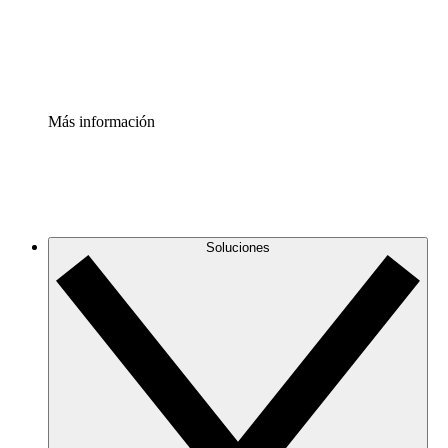
Estandariza y mejora el control de la documentación de p
Enterprise Shield
Añade una capa de seguridad reforzada y control detallad
Más información
Soluciones