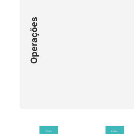
Desenvolver e acompanhar os aplicativos e ferramentas
usados pelas suas equipes de DevOps.
Entender se você tem lacunas ou ineficiências em sua cadeia
de ferramentas.
Fazer melhorias e automatizar mais seu processo de
desenvolvimento.
Abra este modelo para exibir um exemplo detalhado de uma cadeia
de ferramentas e de um fluxo de processo DevOps, personalizável
de acordo com seu caso de uso.
Modelos relacionados