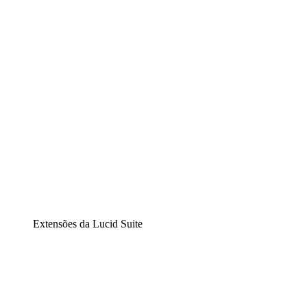
Diagramação inteligente
Lucidspark
Lousa interativa virtual
airfocus
Gestão de produtos e roadmaps
Extensões da Lucid Suite
Extensão Nuvem
Entenda e planeje melhor as mudanças futuras em sua
infraestrutura de nuvem.
Extensão Processos