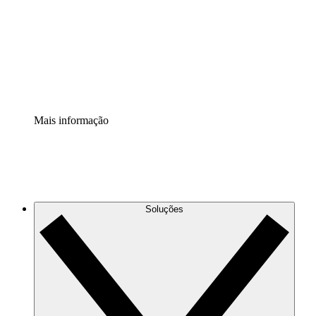
Padronize e melhore a governança da documentação de
processos.
Extensão de segurança
Adicione uma camada de segurança reforçada e
controle granular.
Mais informação
Soluções