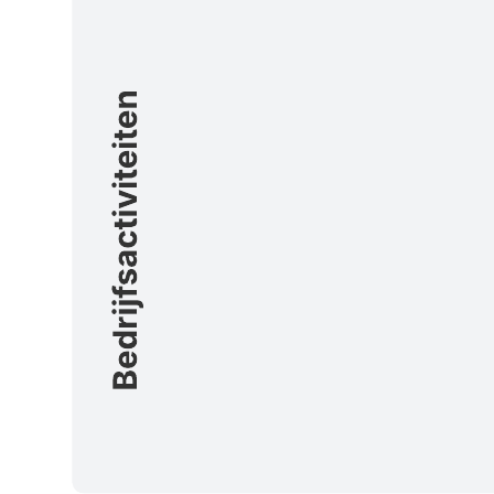
Met deze sjabloon voor een DevOps-toolchain en processtroom
kunt u:
de applicaties en tools die uw DevOps-teams gebruikt
ontwikkelen en monitoren.
ontdekken of u hiaten of inefficiënties in uw toolchain hebt.
verbeteringen aanbrengen en meer geautomatiseerd werken in
uw ontwikkelingsproces.
Open deze sjabloon voor een gedetailleerd voorbeeld van een
DevOps-toolchain en processtroom dat u aan uw use case kunt
aanpassen.
Gerelateerde sjablonen