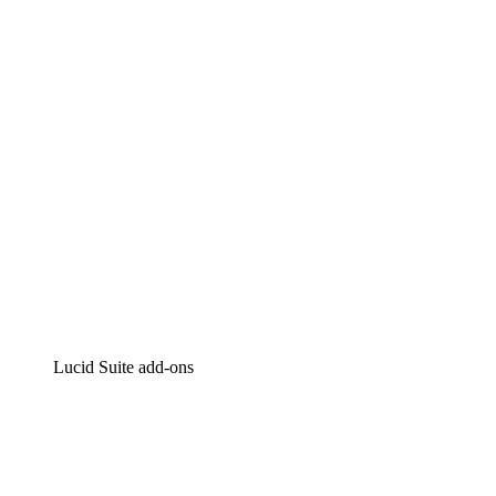
Intelligente diagrammen
Lucidspark
Online whiteboard
airfocus
Product management en roadmapping
Lucid Suite add-ons
Cloud versneller
Begrijp en plan toekomstige veranderingen aan je cloud
infrastructuur beter