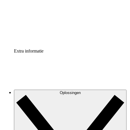
Processversneller
Standaardiseer en verbeter de beheer van
procesdocumentatie
Enterprise shield
Voeg een extra laag versterkte beveiliging en controle
toe
Extra informatie
Oplossingen