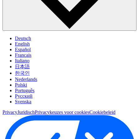
Deutsch
English
Español
Français
Italiano
日本語
한국인
Nederlands
Polski
Português
Pусский
Svenska
Privacy
Juridisch
Privacykeuzes voor cookies
Cookiebeleid