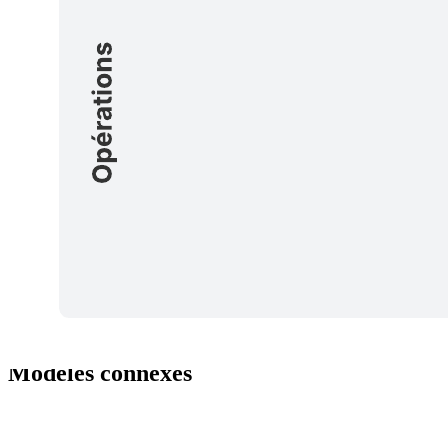
Ce modèle de chaîne d'outils et de schéma de procédé DevOps peut
vous aider à :
développer et suivre les applications et les outils utilisés par
vos équipes DevOps.
identifier des lacunes ou des inefficacités éventuelles dans
votre chaîne d'outils ;
apporter des améliorations et automatiser davantage votre
processus de développement.
Ouvrez ce modèle pour afficher un exemple détaillé de chaîne
d'outils et de schéma de procédé que vous pouvez personnaliser
selon votre cas d'utilisation.
Modèles connexes