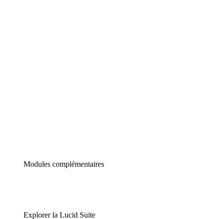
Diagrammes intelligents
Lucidspark
Tableau blanc virtuel
airfocus
Gestion de produit et roadmapping
Modules complémentaires
Explorer la Lucid Suite