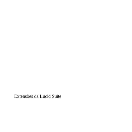
Diagramação inteligente
Lucidspark
Lousa interativa virtual
airfocus
Gestão de produtos e roadmaps
Extensões da Lucid Suite
Extensão Nuvem
Entenda e planeje melhor as mudanças futuras em sua inf
Extensão Processos