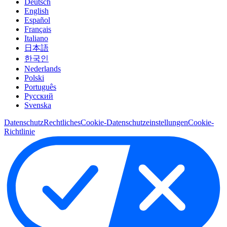
Deutsch
English
Español
Français
Italiano
日本語
한국인
Nederlands
Polski
Português
Pусский
Svenska
Datenschutz
Rechtliches
Cookie-Datenschutzeinstellungen
Cookie-
Richtlinie