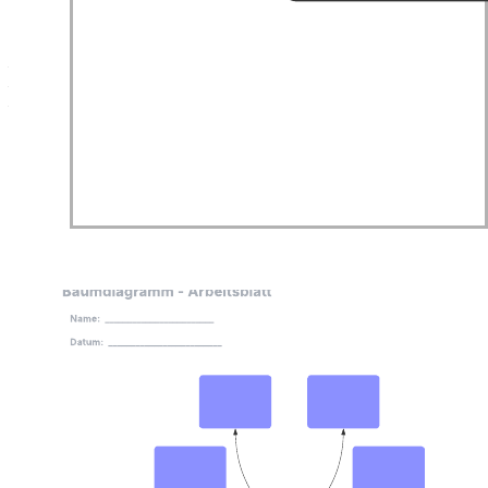
Mit dieser Vorlage für ein Workflow-Diagramm können Sie:
– einen Geschäftsprozesses im Überblick darstellen
– Rollen und Aufgaben für die beteiligten Personen festlegen
– auf die Formenbibliothek für Flussdiagramme zugreifen.
Durch Öffnen dieser Vorlage wird ein detailliertes Beispiel für ein
Workflow-Diagramm angezeigt, das Sie an Ihren Anwendungsfall
anpassen können.
Verwandte Vorlagen