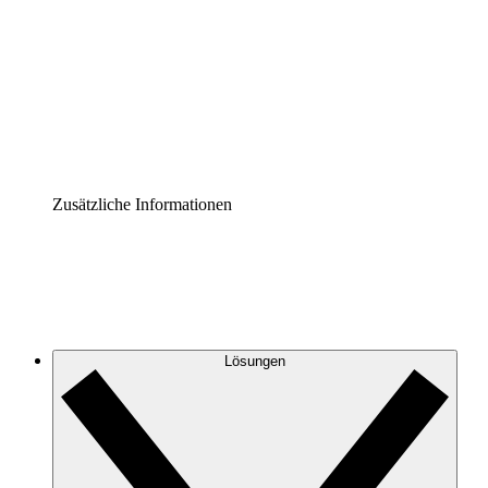
Prozess-Accelerator
Governance der Prozessdokumentation vereinheitlichen
und stärken.
Enterprise Shield
Zusätzliche Sicherheitslayer und granulare
Zugriffskontrolle.
Zusätzliche Informationen
Lösungen