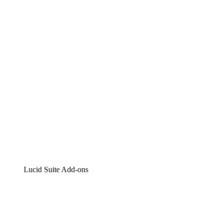
Lucidchart
Intelligente Diagrammerstellung
Lucidspark
Digitales Whiteboarding
airfocus
Produktmanagement und -roadmapping
Lucid Suite Add-ons
Cloud-Accelerator
Besseres Verständnis und Planung künftiger Cloud-
Infrastruktur-Änderungen.