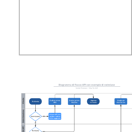
Questo modello di diagramma del flusso di lavoro può aiutarti a:
Fornire una panoramica di un processo aziendale.
Definire ruoli e compiti per le persone coinvolte nel processo.
Accedere alla libreria delle forme per diagrammi di flusso.
Apri questo modello per visualizzare l'esempio dettagliato di un
diagramma del flusso di lavoro, che puoi personalizzare in base al
tuo caso d'uso.
Modelli correlati