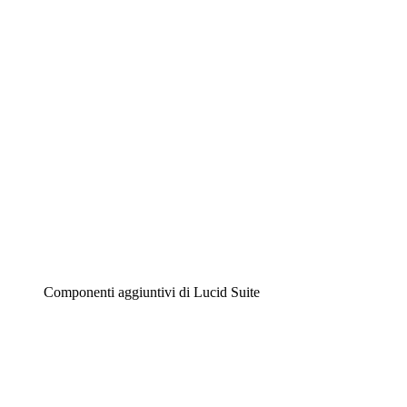
Diagrammi intelligenti
Lucidspark
Lavagna virtuale
Airfocus
Gestione del prodotto e roadmap
Componenti aggiuntivi di Lucid Suite
Acceleratore cloud
Comprendi e pianifica meglio i futuri cambiamenti della
tua infrastruttura cloud.
Acceleratore di processo