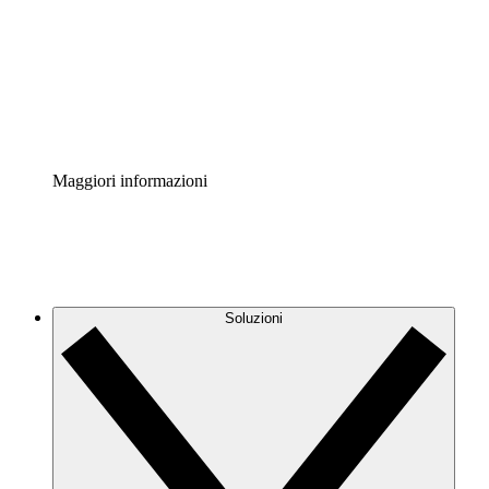
Standardizza e migliora la governance della
documentazione dei processi.
Enterprise Shield
Aggiungi un livello avanzato di sicurezza rafforzata e
controllo granulare.
Maggiori informazioni
Soluzioni