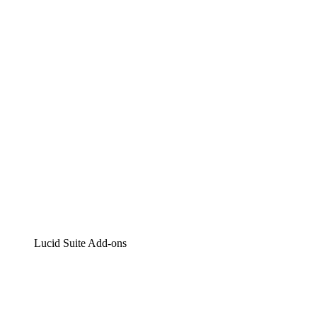
Lucidchart
Intelligente Diagrammerstellung
Lucidspark
Digitales Whiteboarding
airfocus
Produktmanagement und -roadmapping
Lucid Suite Add-ons
Cloud-Accelerator
Besseres Verständnis und Planung künftiger Cloud-
Infrastruktur-Änderungen.