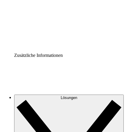
Prozess-Accelerator
Governance der Prozessdokumentation vereinheitlichen
und stärken.
Enterprise Shield
Zusätzliche Sicherheitslayer und granulare
Zugriffskontrolle.
Zusätzliche Informationen
Lösungen