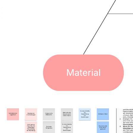
– potenzielle Ursachen für eine beobachtete Wirkung identifizieren
– die erkannten Ursachen kategorisieren
– Zeit sparen durch Ausdrucken der Schwarzweiß-Fassung für
Lernende.
Öffnen Sie diese Vorlage und fügen Sie Inhalte hinzu, um dieses
Fischgrätendiagramm an Ihren Anwendungsfall anzupassen.
Verwandte Vorlagen