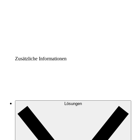
Prozess-Accelerator
Governance der Prozessdokumentation vereinheitlichen
und stärken.
Enterprise Shield
Zusätzliche Sicherheitslayer und granulare
Zugriffskontrolle.
Zusätzliche Informationen
Lösungen