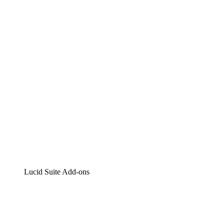
Lucidchart
Intelligente Diagrammerstellung
Lucidspark
Digitales Whiteboarding
airfocus
Produktmanagement und -roadmapping
Lucid Suite Add-ons
Cloud-Accelerator
Besseres Verständnis und Planung künftiger Cloud-
Infrastruktur-Änderungen.