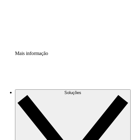
Padronize e melhore a governança da documentação de
processos.
Extensão de segurança
Adicione uma camada de segurança reforçada e
controle granular.
Mais informação
Soluções