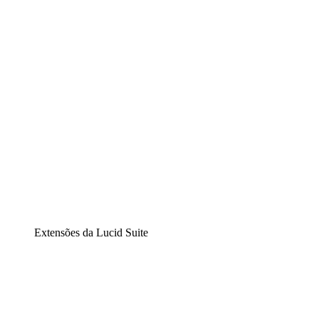
Diagramação inteligente
Lucidspark
Lousa interativa virtual
airfocus
Gestão de produtos e roadmaps
Extensões da Lucid Suite
Extensão Nuvem
Entenda e planeje melhor as mudanças futuras em sua
infraestrutura de nuvem.
Extensão Processos