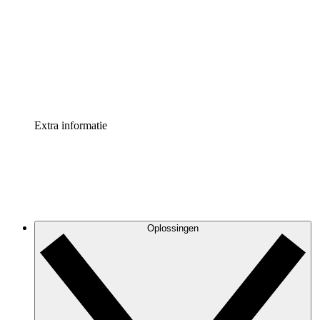
Processversneller
Standaardiseer en verbeter de beheer van
procesdocumentatie
Enterprise shield
Voeg een extra laag versterkte beveiliging en controle
toe
Extra informatie
Oplossingen