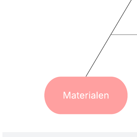
Met dit sjabloon van een werkblad voor een visgraatdiagram kunt u:
mogelijke oorzaken van een waargenomen effect
identificeren,
de mogelijke oorzaken die u heeft geïdentificeerd
rangschikken,- tijd besparen door de zwart-witversie af te
drukken voor studenten.
Open dit sjabloon en voeg inhoud toe om dit visgraatdiagram aan te
passen aan uw use case.
Gerelateerde sjablonen