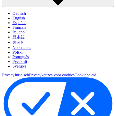
Deutsch
English
Español
Français
Italiano
日本語
한국인
Nederlands
Polski
Português
Pусский
Svenska
Privacy
Juridisch
Privacykeuzes voor cookies
Cookiebeleid