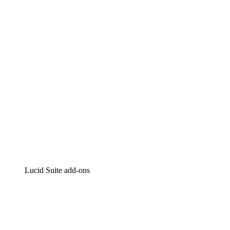
Intelligente diagrammen
Lucidspark
Online whiteboard
airfocus
Product management en roadmapping
Lucid Suite add-ons
Cloud versneller
Begrijp en plan toekomstige veranderingen aan je cloud
infrastructuur beter