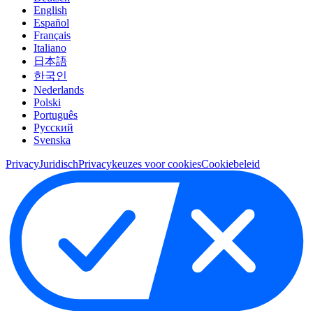
English
Español
Français
Italiano
日本語
한국인
Nederlands
Polski
Português
Pусский
Svenska
Privacy
Juridisch
Privacykeuzes voor cookies
Cookiebeleid