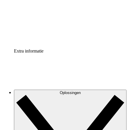
Processversneller
Standaardiseer en verbeter de beheer van
procesdocumentatie
Enterprise shield
Voeg een extra laag versterkte beveiliging en controle
toe
Extra informatie
Oplossingen