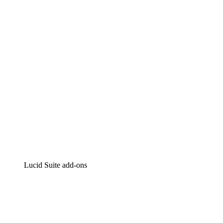
Intelligente diagrammen
Lucidspark
Online whiteboard
airfocus
Product management en roadmapping
Lucid Suite add-ons
Cloud versneller
Begrijp en plan toekomstige veranderingen aan je cloud
infrastructuur beter