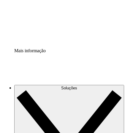
Padronize e melhore a governança da documentação de
processos.
Extensão de segurança
Adicione uma camada de segurança reforçada e
controle granular.
Mais informação
Soluções