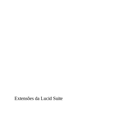
Diagramação inteligente
Lucidspark
Lousa interativa virtual
airfocus
Gestão de produtos e roadmaps
Extensões da Lucid Suite
Extensão Nuvem
Entenda e planeje melhor as mudanças futuras em sua
infraestrutura de nuvem.
Extensão Processos