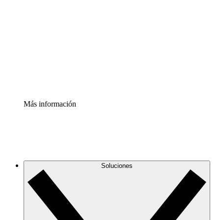
infraestructura de nube
Acelerador de Procesos
Estandariza y mejora el control de la documentación de
procesos
Enterprise Shield
Añade una capa de seguridad reforzada y control
detallado.
Más información
Soluciones