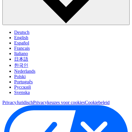
Deutsch
English
Español
Français
Italiano
日本語
한국인
Nederlands
Polski
Português
Pусский
Svenska
Privacy
Juridisch
Privacykeuzes voor cookies
Cookiebeleid