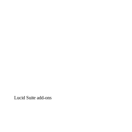
Intelligente diagrammen
Lucidspark
Online whiteboard
airfocus
Product management en roadmapping
Lucid Suite add-ons
Cloud versneller
Begrijp en plan toekomstige veranderingen aan je cloud
infrastructuur beter