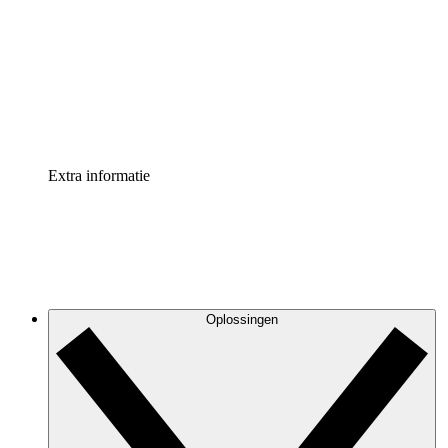
Processversneller
Standaardiseer en verbeter de beheer van
procesdocumentatie
Enterprise shield
Voeg een extra laag versterkte beveiliging en controle
toe
Extra informatie
Oplossingen