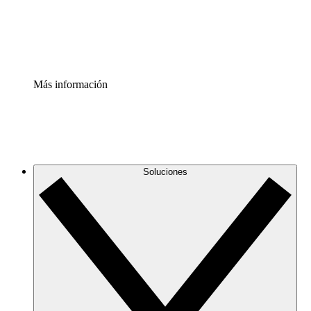
Estandariza y mejora el control de la documentación de p
Enterprise Shield
Añade una capa de seguridad reforzada y control detallad
Más información
Soluciones