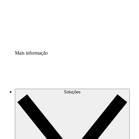
Padronize e melhore a governança da documentação de
processos.
Extensão de segurança
Adicione uma camada de segurança reforçada e
controle granular.
Mais informação
Soluções