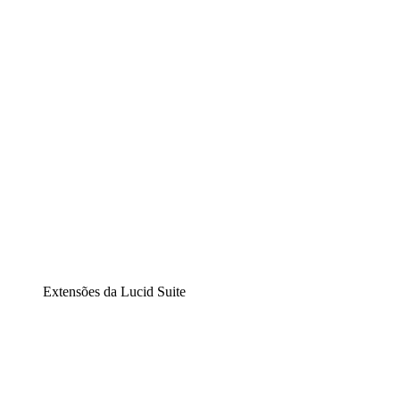
Diagramação inteligente
Lucidspark
Lousa interativa virtual
airfocus
Gestão de produtos e roadmaps
Extensões da Lucid Suite
Extensão Nuvem
Entenda e planeje melhor as mudanças futuras em sua
infraestrutura de nuvem.
Extensão Processos