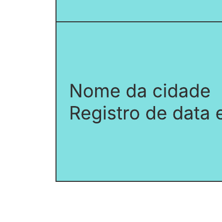
Entender e tomar decisões baseadas em seus dados.
Estabelecer uma linguagem comum que possa ser
compreendida por todos, ajudando a aumentar a integridade
dos seus dados.
Abra este modelo para exibir um exemplo detalhado de um modelo
de dados lógicos, personalizável de acordo com seu caso de uso.
Modelos relacionados