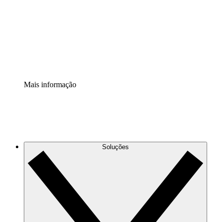
Padronize e melhore a governança da documentação de
processos.
Extensão de segurança
Adicione uma camada de segurança reforçada e
controle granular.
Mais informação
Soluções