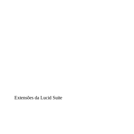
Diagramação inteligente
Lucidspark
Lousa interativa virtual
airfocus
Gestão de produtos e roadmaps
Extensões da Lucid Suite
Extensão Nuvem
Entenda e planeje melhor as mudanças futuras em sua
infraestrutura de nuvem.
Extensão Processos